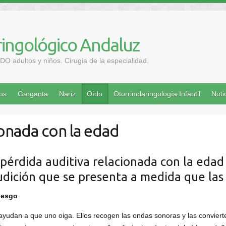
ringológico Andaluz
 adultos y niños. Cirugia de la especialidad.
ios
Garganta
Nariz
Oído
Otorrinolaringología Infantil
Noti
ionada con la edad
 pérdida auditiva relacionada con la edad 
udición que se presenta a medida que las
iesgo
 ayudan a que uno oiga. Ellos recogen las ondas sonoras y las conviert