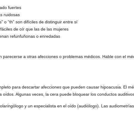
ado fuertes
as ruidosas
o “th” son difíciles de distinguir entre sí
ciles de oír que las de las mujeres
uenan refunfuñonas o enredadas
 parecerse a otras afecciones o problemas médicos. Hable con el médi
mpleto para descartar afecciones que pueden causar hipoacusia. El mé
s oídos. Algunas veces, la cera puede bloquear los conductos auditivo
nolaringólogo y un especialista en el oído (audiólogo). Las audiometrí