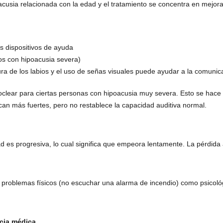
acusia relacionada con la edad y el tratamiento se concentra en mejora
os dispositivos de ayuda
os con hipoacusia severa)
ura de los labios y el uso de señas visuales puede ayudar a la comunic
lear para ciertas personas con hipoacusia muy severa. Esto se hace p
an más fuertes, pero no restablece la capacidad auditiva normal.
d es progresiva, lo cual significa que empeora lentamente. La pérdida
problemas físicos (no escuchar una alarma de incendio) como psicológi
ncia médica